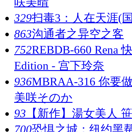
咲美晴
329
扫毒3：人在天涯(国
863
沟通者之异空之客
752
REBDB-660 Rena 
Edition - 宫下玲奈
936
MBRAA-316 你要
美咲そのか
93
【新作】湯女美人 
700
恐惧之城：纽约黑