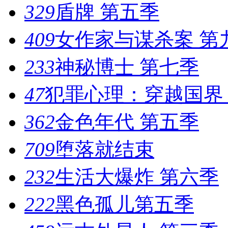
329
盾牌 第五季
409
女作家与谋杀案 第
233
神秘博士 第七季
47
犯罪心理：穿越国界
362
金色年代 第五季
709
堕落就结束
232
生活大爆炸 第六季
222
黑色孤儿第五季