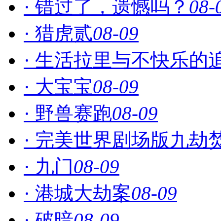
· 错过了，遗憾吗？
08-
· 猎虎贰
08-09
· 生活拉里与不快乐的
· 大宝宝
08-09
· 野兽赛跑
08-09
· ​完美世界剧场版九劫焚
· 九门
08-09
· 港城大劫案
08-09
· 破暗
08-09