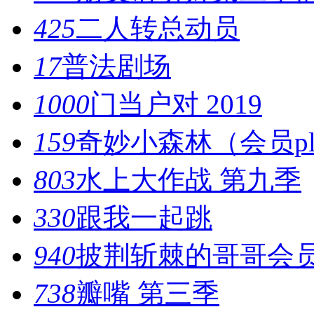
425
二人转总动员
17
普法剧场
1000
门当户对 2019
159
奇妙小森林（会员pl
803
水上大作战 第九季
330
跟我一起跳
940
披荆斩棘的哥哥会员P
738
瓣嘴 第三季