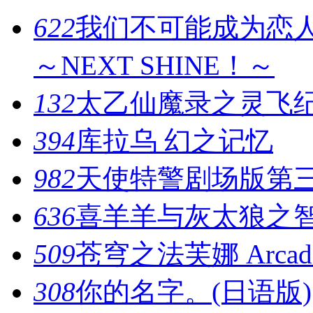
622
我们不可能成为恋人
～NEXT SHINE！～
132
太乙仙魔录之灵飞纪
394
库拉乌 幻之记忆
982
天使特警剧场版第
636
喜羊羊与灰太狼之智
509
苍穹之法芙娜 Arcadia
308
你的名字。(日语版)